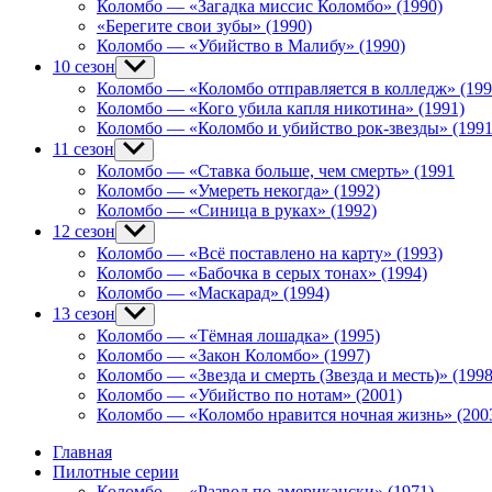
Коломбо — «Загадка миссис Коломбо» (1990)
«Берегите свои зубы» (1990)
Коломбо — «Убийство в Малибу» (1990)
10 сезон
Show
sub
Коломбо — «Коломбо отправляется в колледж» (199
menu
Коломбо — «Кого убила капля никотина» (1991)
Коломбо — «Коломбо и убийство рок-звезды» (1991
11 сезон
Show
sub
Коломбо — «Ставка больше, чем смерть» (1991
menu
Коломбо — «Умереть некогда» (1992)
Коломбо — «Синица в руках» (1992)
12 сезон
Show
sub
Коломбо — «Всё поставлено на карту» (1993)
menu
Коломбо — «Бабочка в серых тонах» (1994)
Коломбо — «Маскарад» (1994)
13 сезон
Show
sub
Коломбо — «Тёмная лошадка» (1995)
menu
Коломбо — «Закон Коломбо» (1997)
Коломбо — «Звезда и смерть (Звезда и месть)» (1998
Коломбо — «Убийство по нотам» (2001)
Коломбо — «Коломбо нравится ночная жизнь» (200
Главная
Пилотные серии
Коломбо — «Развод по-американски» (1971)