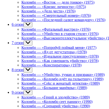
menu
Коломбо — «Восток — дело тонкое» (1975)
Коломбо — «Кризис личности» (1975)
Коломбо — «Дело чести» (1976)
Коломбо — «Смертельный номер» (1976)
Коломбо — «Последний салют командору» (1976)
6 сезон
Show
sub
Коломбо — «Фатальный выстрел» (1976)
menu
Коломбо — «Убийство в старом стиле» (1976)
Коломбо — «Высокоинтеллектуальное убийство» (1
7 сезон
Show
sub
Коломбо — «Попробуй поймай меня» (1977)
menu
Коломбо — «Яд от дегустатора» (1978)
Коломбо — «Идеальное преступление» (1978)
Коломбо — «Как совершить убийство» (1978)
Коломбо — «Конспираторы» (1978)
8 сезон
Show
sub
Коломбо — «Убийство, туман и призраки» (1989)
menu
Коломбо — «Коломбо идёт на гильотину» (1989)
Коломбо — «Cekc и женатый детектив» (1989)
Коломбо — «Большие манёвры» (1989)
9 сезон
Show
sub
Коломбо — «Гений и злодейство» (1989)
menu
Коломбо — «Коломбо сеет панику» (1990)
Коломбо — «Сценарий убийства» (1990)