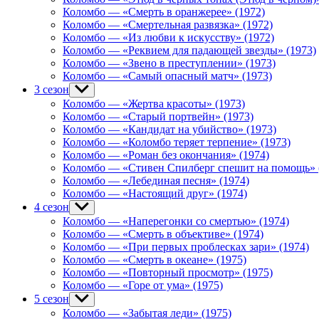
menu
Коломбо — «Смерть в оранжерее» (1972)
Коломбо — «Смертельная развязка» (1972)
Коломбо — «Из любви к искусству» (1972)
Коломбо — «Реквием для падающей звезды» (1973)
Коломбо — «Звено в преступлении» (1973)
Коломбо — «Самый опасный матч» (1973)
3 сезон
Show
sub
Коломбо — «Жертва красоты» (1973)
menu
Коломбо — «Старый портвейн» (1973)
Коломбо — «Кандидат на убийство» (1973)
Коломбо — «Коломбо теряет терпение» (1973)
Коломбо — «Роман без окончания» (1974)
Коломбо — «Стивен Спилберг спешит на помощь» 
Коломбо — «Лебединая песня» (1974)
Коломбо — «Настоящий друг» (1974)
4 сезон
Show
sub
Коломбо — «Наперегонки со смертью» (1974)
menu
Коломбо — «Смерть в объективе» (1974)
Коломбо — «При первых проблесках зари» (1974)
Коломбо — «Смерть в океане» (1975)
Коломбо — «Повторный просмотр» (1975)
Коломбо — «Горе от ума» (1975)
5 сезон
Show
sub
Коломбо — «Забытая леди» (1975)