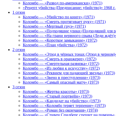
Коломбо — «Развод по-американски» (1971)
«Рецепт убийства (Предписание: убийство)» 1968 г.
1 сезон
Коломбо — «Убийство по книге» (1971)
Коломбо — «Смерть протягивает руку» (1971)
Коломбо — «Мертвый груз» (1971)
Коломбо — «Подходящие улики (Подходящий для ра
Коломбо — «На грани нервного срыва (Леди ждёт)»
Коломбо — «Короткое замыкание» (1972)
Коломбо — «План убийства» (1972)
2 сезон
Коломбо — «Этюд в чёрных тонах (Этюд в черном)»
Коломбо — «Смерть в оранжерее» (1972)
Коломбо — «Смертельная развязка» (1972)
Коломбо — «Из любви к искусству» (1972)
Коломбо — «Реквием для падающей звезды» (1973)
Коломбо — «Звено в преступлении» (1973)
Коломбо — «Самый опасный матч» (1973)
3 сезон
Коломбо — «Жертва красоты» (1973)
Коломбо — «Старый портвейн» (1973)
Коломбо — «Кандидат на убийство» (1973)
Коломбо — «Коломбо теряет терпение» (1973)
Коломбо — «Роман без окончания» (1974)
Коломбо — «Стивен Спилберг спешит на помощь» 