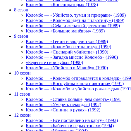
Коломбо — «Конспираторы» (1978)
8 сезон
Коломбо — «Убийство, туман и призраки» (1989)
Коломбо — «Коломбо идёт на гильотину» (1989)
Коломбо — «Cekc и женатый детектив» (1989)
Коломбо — «Большие манёвры» (1989)
9 сезон
Коломбо — «Гений и злодейство» (1989)
Коломбо — «Коломбо сеет панику» (1990)
Коломбо — «Сценарий убийства» (1990)
Коломбо — «Загадка миссис Коломбо» (1990)
«Берегите свои зубы» (1990)
Коломбо — «Убийство в Малибу» (1990)
10 сезон
Коломбо — «Коломбо отправляется в колледж» (199
Коломбо — «Кого убила капля никотина» (1991)
Коломбо — «Коломбо и убийство рок-звезды» (1991
11 сезон
Коломбо — «Ставка больше, чем смерть» (1991
Коломбо — «Умереть некогда» (1992)
Коломбо — «Синица в руках» (1992)
12 сезон
Коломбо — «Всё поставлено на карту» (1993)
Коломбо — «Бабочка в серых тонах» (1994)
Коломбо — «Маскарад» (1994)