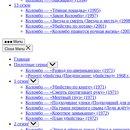
13 сезон
Коломбо — «Тёмная лошадка» (1995)
Коломбо — «Закон Коломбо» (1997)
Коломбо — «Звезда и смерть (Звезда и месть)» (1998
Коломбо — «Убийство по нотам» (2001)
Коломбо — «Коломбо нравится ночная жизнь» (200
Menu
Close Menu
Главная
Пилотные серии
Show
sub
Коломбо — «Развод по-американски» (1971)
menu
«Рецепт убийства (Предписание: убийство)» 1968 г.
1 сезон
Show
sub
Коломбо — «Убийство по книге» (1971)
menu
Коломбо — «Смерть протягивает руку» (1971)
Коломбо — «Мертвый груз» (1971)
Коломбо — «Подходящие улики (Подходящий для ра
Коломбо — «На грани нервного срыва (Леди ждёт)»
Коломбо — «Короткое замыкание» (1972)
Коломбо — «План убийства» (1972)
2 сезон
Show
sub
Коломбо — «Этюд в чёрных тонах (Этюд в черном)»