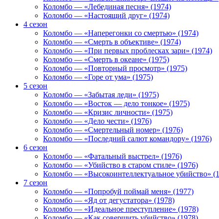
Коломбо — «Лебединая песня» (1974)
Коломбо — «Настоящий друг» (1974)
4 сезон
Коломбо — «Наперегонки со смертью» (1974)
Коломбо — «Смерть в объективе» (1974)
Коломбо — «При первых проблесках зари» (1974)
Коломбо — «Смерть в океане» (1975)
Коломбо — «Повторный просмотр» (1975)
Коломбо — «Горе от ума» (1975)
5 сезон
Коломбо — «Забытая леди» (1975)
Коломбо — «Восток — дело тонкое» (1975)
Коломбо — «Кризис личности» (1975)
Коломбо — «Дело чести» (1976)
Коломбо — «Смертельный номер» (1976)
Коломбо — «Последний салют командору» (1976)
6 сезон
Коломбо — «Фатальный выстрел» (1976)
Коломбо — «Убийство в старом стиле» (1976)
Коломбо — «Высокоинтеллектуальное убийство» (1
7 сезон
Коломбо — «Попробуй поймай меня» (1977)
Коломбо — «Яд от дегустатора» (1978)
Коломбо — «Идеальное преступление» (1978)
Коломбо — «Как совершить убийство» (1978)