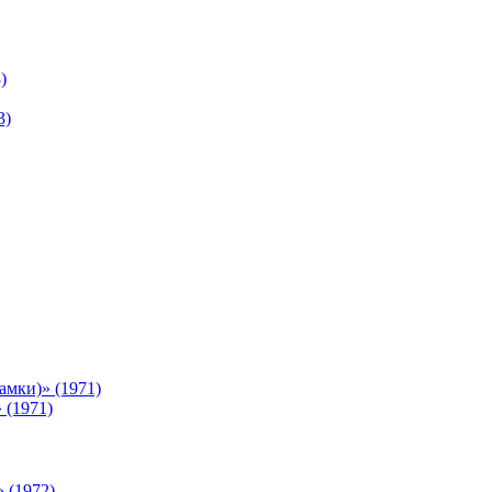
)
3)
мки)» (1971)
 (1971)
 (1972)