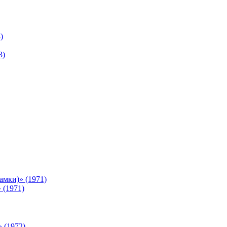
)
3)
мки)» (1971)
 (1971)
 (1972)