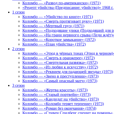
Коломбо — «Развод по-американски» (1971)
«Рецепт убийства (Предписание: убийство)» 1968 г.
1 сезон
Коломбо — «Убийство по книге» (1971)
Коломбо — «Смерть протягивает руку» (1971)
Коломбо — «Мертвый груз» (1971)
Коломбо — «Подходящие улики (Подходящий для ра
Коломбо — «На грани нервного срыва (Леди ждёт)»
Коломбо — «Короткое замыкание» (1972)
Коломбо — «План убийства» (1972)
2 сезон
Коломбо — «Этюд в чёрных тонах (Этюд в черном)»
Коломбо — «Смерть в оранжерее» (1972)
Коломбо — «Смертельная развязка» (1972)
Коломбо — «Из любви к искусству» (1972)
Коломбо — «Реквием для падающей звезды» (1973)
Коломбо — «Звено в преступлении» (1973)
Коломбо — «Самый опасный матч» (1973)
3 сезон
Коломбо — «Жертва красоты» (1973)
Коломбо — «Старый портвейн» (1973)
Коломбо — «Кандидат на убийство» (1973)
Коломбо — «Коломбо теряет терпение» (1973)
Коломбо — «Роман без окончания» (1974)
Коломбо — «Стивен Спилберг спешит на помощь» 