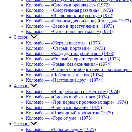
menu
Коломбо — «Смерть в оранжерее» (1972)
Коломбо — «Смертельная развязка» (1972)
Коломбо — «Из любви к искусству» (1972)
Коломбо — «Реквием для падающей звезды» (1973)
Коломбо — «Звено в преступлении» (1973)
Коломбо — «Самый опасный матч» (1973)
3 сезон
Show
sub
Коломбо — «Жертва красоты» (1973)
menu
Коломбо — «Старый портвейн» (1973)
Коломбо — «Кандидат на убийство» (1973)
Коломбо — «Коломбо теряет терпение» (1973)
Коломбо — «Роман без окончания» (1974)
Коломбо — «Стивен Спилберг спешит на помощь» 
Коломбо — «Лебединая песня» (1974)
Коломбо — «Настоящий друг» (1974)
4 сезон
Show
sub
Коломбо — «Наперегонки со смертью» (1974)
menu
Коломбо — «Смерть в объективе» (1974)
Коломбо — «При первых проблесках зари» (1974)
Коломбо — «Смерть в океане» (1975)
Коломбо — «Повторный просмотр» (1975)
Коломбо — «Горе от ума» (1975)
5 сезон
Show
sub
Коломбо — «Забытая леди» (1975)