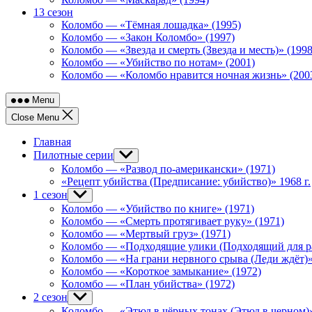
13 сезон
Коломбо — «Тёмная лошадка» (1995)
Коломбо — «Закон Коломбо» (1997)
Коломбо — «Звезда и смерть (Звезда и месть)» (1998
Коломбо — «Убийство по нотам» (2001)
Коломбо — «Коломбо нравится ночная жизнь» (200
Menu
Close Menu
Главная
Пилотные серии
Show
sub
Коломбо — «Развод по-американски» (1971)
menu
«Рецепт убийства (Предписание: убийство)» 1968 г.
1 сезон
Show
sub
Коломбо — «Убийство по книге» (1971)
menu
Коломбо — «Смерть протягивает руку» (1971)
Коломбо — «Мертвый груз» (1971)
Коломбо — «Подходящие улики (Подходящий для ра
Коломбо — «На грани нервного срыва (Леди ждёт)»
Коломбо — «Короткое замыкание» (1972)
Коломбо — «План убийства» (1972)
2 сезон
Show
sub
Коломбо — «Этюд в чёрных тонах (Этюд в черном)»