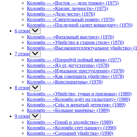
menu
Коломбо — «Восток — дело тонкое» (1975)
Коломбо — «Кризис личности» (1975)
Коломбо — «Дело чести» (1976)
Коломбо — «Смертельный номер» (1976)
Коломбо — «Последний салют командору» (1976)
6 сезон
Show
sub
Коломбо — «Фатальный выстрел» (1976)
menu
Коломбо — «Убийство в старом стиле» (1976)
Коломбо — «Высокоинтеллектуальное убийство» (1
7 сезон
Show
sub
Коломбо — «Попробуй поймай меня» (1977)
menu
Коломбо — «Яд от дегустатора» (1978)
Коломбо — «Идеальное преступление» (1978)
Коломбо — «Как совершить убийство» (1978)
Коломбо — «Конспираторы» (1978)
8 сезон
Show
sub
Коломбо — «Убийство, туман и призраки» (1989)
menu
Коломбо — «Коломбо идёт на гильотину» (1989)
Коломбо — «Cekc и женатый детектив» (1989)
Коломбо — «Большие манёвры» (1989)
9 сезон
Show
sub
Коломбо — «Гений и злодейство» (1989)
menu
Коломбо — «Коломбо сеет панику» (1990)
Коломбо — «Сценарий убийства» (1990)