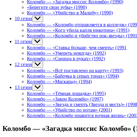
Коломбо — «Загадка миссис Коломбо» (1990)
«Берегите свои зубы» (1990)
Коломбо — «Убийство в Малибу» (1990)
10 сезон
Show
sub
Коломбо — «Коломбо отправляется в колледж» (199
menu
Коломбо — «Кого убила капля никотина» (1991)
Коломбо — «Коломбо и убийство рок-звезды» (1991
11 сезон
Show
sub
Коломбо — «Ставка больше, чем смерть» (1991
menu
Коломбо — «Умереть некогда» (1992)
Коломбо — «Синица в руках» (1992)
12 сезон
Show
sub
Коломбо — «Всё поставлено на карту» (1993)
menu
Коломбо — «Бабочка в серых тонах» (1994)
Коломбо — «Маскарад» (1994)
13 сезон
Show
sub
Коломбо — «Тёмная лошадка» (1995)
menu
Коломбо — «Закон Коломбо» (1997)
Коломбо — «Звезда и смерть (Звезда и месть)» (1998
Коломбо — «Убийство по нотам» (2001)
Коломбо — «Коломбо нравится ночная жизнь» (200
Коломбо — «Загадка миссис Коломбо» (