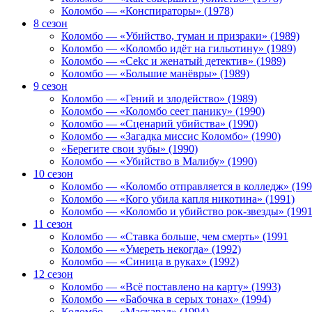
Коломбо — «Конспираторы» (1978)
8 сезон
Коломбо — «Убийство, туман и призраки» (1989)
Коломбо — «Коломбо идёт на гильотину» (1989)
Коломбо — «Cekc и женатый детектив» (1989)
Коломбо — «Большие манёвры» (1989)
9 сезон
Коломбо — «Гений и злодейство» (1989)
Коломбо — «Коломбо сеет панику» (1990)
Коломбо — «Сценарий убийства» (1990)
Коломбо — «Загадка миссис Коломбо» (1990)
«Берегите свои зубы» (1990)
Коломбо — «Убийство в Малибу» (1990)
10 сезон
Коломбо — «Коломбо отправляется в колледж» (199
Коломбо — «Кого убила капля никотина» (1991)
Коломбо — «Коломбо и убийство рок-звезды» (1991
11 сезон
Коломбо — «Ставка больше, чем смерть» (1991
Коломбо — «Умереть некогда» (1992)
Коломбо — «Синица в руках» (1992)
12 сезон
Коломбо — «Всё поставлено на карту» (1993)
Коломбо — «Бабочка в серых тонах» (1994)
Коломбо — «Маскарад» (1994)