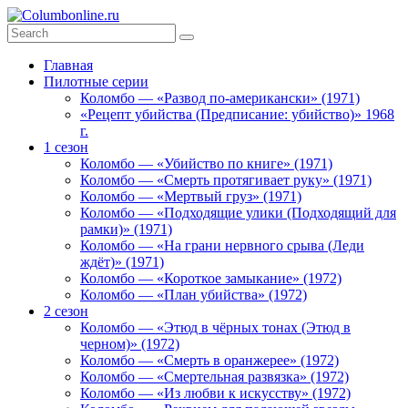
Skip
to
content
Главная
Пилотные серии
Коломбо — «Развод по-американски» (1971)
«Рецепт убийства (Предписание: убийство)» 1968
г.
1 сезон
Коломбо — «Убийство по книге» (1971)
Коломбо — «Смерть протягивает руку» (1971)
Коломбо — «Мертвый груз» (1971)
Коломбо — «Подходящие улики (Подходящий для
рамки)» (1971)
Коломбо — «На грани нервного срыва (Леди
ждёт)» (1971)
Коломбо — «Короткое замыкание» (1972)
Коломбо — «План убийства» (1972)
2 сезон
Коломбо — «Этюд в чёрных тонах (Этюд в
черном)» (1972)
Коломбо — «Смерть в оранжерее» (1972)
Коломбо — «Смертельная развязка» (1972)
Коломбо — «Из любви к искусству» (1972)