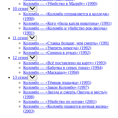
Коломбо — «Убийство в Малибу» (1990)
10 сезон
Show
sub
Коломбо — «Коломбо отправляется в колледж»
menu
(1990)
Коломбо — «Кого убила капля никотина» (1991)
Коломбо — «Коломбо и убийство рок-звезды»
(1991)
11 сезон
Show
sub
Коломбо — «Ставка больше, чем смерть» (1991
menu
Коломбо — «Умереть некогда» (1992)
Коломбо — «Синица в руках» (1992)
12 сезон
Show
sub
Коломбо — «Всё поставлено на карту» (1993)
menu
Коломбо — «Бабочка в серых тонах» (1994)
Коломбо — «Маскарад» (1994)
13 сезон
Show
sub
Коломбо — «Тёмная лошадка» (1995)
menu
Коломбо — «Закон Коломбо» (1997)
Коломбо — «Звезда и смерть (Звезда и месть)»
(1998)
Коломбо — «Убийство по нотам» (2001)
Коломбо — «Коломбо нравится ночная жизнь»
(2003)