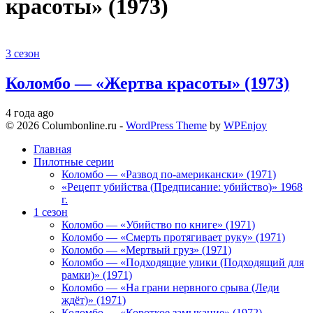
красоты» (1973)
3 сезон
Коломбо — «Жертва красоты» (1973)
4 года ago
© 2026 Columbonline.ru -
WordPress Theme
by
WPEnjoy
Главная
Пилотные серии
Коломбо — «Развод по-американски» (1971)
«Рецепт убийства (Предписание: убийство)» 1968
г.
1 сезон
Коломбо — «Убийство по книге» (1971)
Коломбо — «Смерть протягивает руку» (1971)
Коломбо — «Мертвый груз» (1971)
Коломбо — «Подходящие улики (Подходящий для
рамки)» (1971)
Коломбо — «На грани нервного срыва (Леди
ждёт)» (1971)
Коломбо — «Короткое замыкание» (1972)