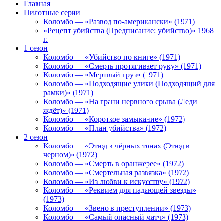
Главная
Пилотные серии
Коломбо — «Развод по-американски» (1971)
«Рецепт убийства (Предписание: убийство)» 1968
г.
1 сезон
Коломбо — «Убийство по книге» (1971)
Коломбо — «Смерть протягивает руку» (1971)
Коломбо — «Мертвый груз» (1971)
Коломбо — «Подходящие улики (Подходящий для
рамки)» (1971)
Коломбо — «На грани нервного срыва (Леди
ждёт)» (1971)
Коломбо — «Короткое замыкание» (1972)
Коломбо — «План убийства» (1972)
2 сезон
Коломбо — «Этюд в чёрных тонах (Этюд в
черном)» (1972)
Коломбо — «Смерть в оранжерее» (1972)
Коломбо — «Смертельная развязка» (1972)
Коломбо — «Из любви к искусству» (1972)
Коломбо — «Реквием для падающей звезды»
(1973)
Коломбо — «Звено в преступлении» (1973)
Коломбо — «Самый опасный матч» (1973)