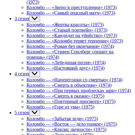
(1973)
Коломбо — «Звено в преступлении» (1973)
Коломбо — «Самый опасный матч» (1973)
3 сезон
Show
sub
Коломбо — «Жертва красоты» (1973)
menu
Коломбо — «Старый портвейн» (1973)
Коломбо — «Кандидат на убийство» (1973)
Коломбо — «Коломбо теряет терпение» (1973)
Коломбо — «Роман без окончания» (1974)
Коломбо — «Стивен Спилберг спешит на
помощь» (1974)
Коломбо — «Лебединая песня» (1974)
Коломбо — «Настоящий друг» (1974)
4 сезон
Show
sub
Коломбо — «Наперегонки со смертью» (1974)
menu
Коломбо — «Смерть в объективе» (1974)
Коломбо — «При первых проблесках зари» (1974)
Коломбо — «Смерть в океане» (1975)
Коломбо — «Повторный просмотр» (1975)
Коломбо — «Горе от ума» (1975)
5 сезон
Show
sub
Коломбо — «Забытая леди» (1975)
menu
Коломбо — «Восток — дело тонкое» (1975)
Коломбо — «Кризис личности» (1975)
Коломбо — «Дело чести» (1976)