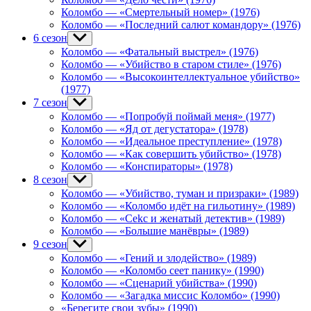
Коломбо — «Смертельный номер» (1976)
Коломбо — «Последний салют командору» (1976)
6 сезон
Show
sub
Коломбо — «Фатальный выстрел» (1976)
menu
Коломбо — «Убийство в старом стиле» (1976)
Коломбо — «Высокоинтеллектуальное убийство»
(1977)
7 сезон
Show
sub
Коломбо — «Попробуй поймай меня» (1977)
menu
Коломбо — «Яд от дегустатора» (1978)
Коломбо — «Идеальное преступление» (1978)
Коломбо — «Как совершить убийство» (1978)
Коломбо — «Конспираторы» (1978)
8 сезон
Show
sub
Коломбо — «Убийство, туман и призраки» (1989)
menu
Коломбо — «Коломбо идёт на гильотину» (1989)
Коломбо — «Cekc и женатый детектив» (1989)
Коломбо — «Большие манёвры» (1989)
9 сезон
Show
sub
Коломбо — «Гений и злодейство» (1989)
menu
Коломбо — «Коломбо сеет панику» (1990)
Коломбо — «Сценарий убийства» (1990)
Коломбо — «Загадка миссис Коломбо» (1990)
«Берегите свои зубы» (1990)