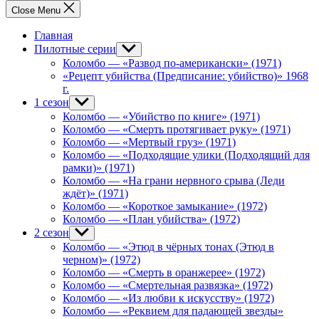
Close Menu
Главная
Пилотные серии
Show
sub
Коломбо — «Развод по-американски» (1971)
menu
«Рецепт убийства (Предписание: убийство)» 1968
г.
1 сезон
Show
sub
Коломбо — «Убийство по книге» (1971)
menu
Коломбо — «Смерть протягивает руку» (1971)
Коломбо — «Мертвый груз» (1971)
Коломбо — «Подходящие улики (Подходящий для
рамки)» (1971)
Коломбо — «На грани нервного срыва (Леди
ждёт)» (1971)
Коломбо — «Короткое замыкание» (1972)
Коломбо — «План убийства» (1972)
2 сезон
Show
sub
Коломбо — «Этюд в чёрных тонах (Этюд в
menu
черном)» (1972)
Коломбо — «Смерть в оранжерее» (1972)
Коломбо — «Смертельная развязка» (1972)
Коломбо — «Из любви к искусству» (1972)
Коломбо — «Реквием для падающей звезды»