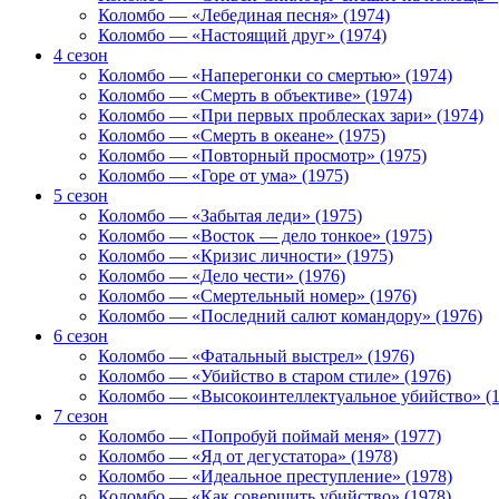
Коломбо — «Лебединая песня» (1974)
Коломбо — «Настоящий друг» (1974)
4 сезон
Коломбо — «Наперегонки со смертью» (1974)
Коломбо — «Смерть в объективе» (1974)
Коломбо — «При первых проблесках зари» (1974)
Коломбо — «Смерть в океане» (1975)
Коломбо — «Повторный просмотр» (1975)
Коломбо — «Горе от ума» (1975)
5 сезон
Коломбо — «Забытая леди» (1975)
Коломбо — «Восток — дело тонкое» (1975)
Коломбо — «Кризис личности» (1975)
Коломбо — «Дело чести» (1976)
Коломбо — «Смертельный номер» (1976)
Коломбо — «Последний салют командору» (1976)
6 сезон
Коломбо — «Фатальный выстрел» (1976)
Коломбо — «Убийство в старом стиле» (1976)
Коломбо — «Высокоинтеллектуальное убийство» (1
7 сезон
Коломбо — «Попробуй поймай меня» (1977)
Коломбо — «Яд от дегустатора» (1978)
Коломбо — «Идеальное преступление» (1978)
Коломбо — «Как совершить убийство» (1978)