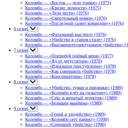
menu
Коломбо — «Восток — дело тонкое» (1975)
Коломбо — «Кризис личности» (1975)
Коломбо — «Дело чести» (1976)
Коломбо — «Смертельный номер» (1976)
Коломбо — «Последний салют командору» (1976)
6 сезон
Show
sub
Коломбо — «Фатальный выстрел» (1976)
menu
Коломбо — «Убийство в старом стиле» (1976)
Коломбо — «Высокоинтеллектуальное убийство» (1
7 сезон
Show
sub
Коломбо — «Попробуй поймай меня» (1977)
menu
Коломбо — «Яд от дегустатора» (1978)
Коломбо — «Идеальное преступление» (1978)
Коломбо — «Как совершить убийство» (1978)
Коломбо — «Конспираторы» (1978)
8 сезон
Show
sub
Коломбо — «Убийство, туман и призраки» (1989)
menu
Коломбо — «Коломбо идёт на гильотину» (1989)
Коломбо — «Cekc и женатый детектив» (1989)
Коломбо — «Большие манёвры» (1989)
9 сезон
Show
sub
Коломбо — «Гений и злодейство» (1989)
menu
Коломбо — «Коломбо сеет панику» (1990)
Коломбо — «Сценарий убийства» (1990)