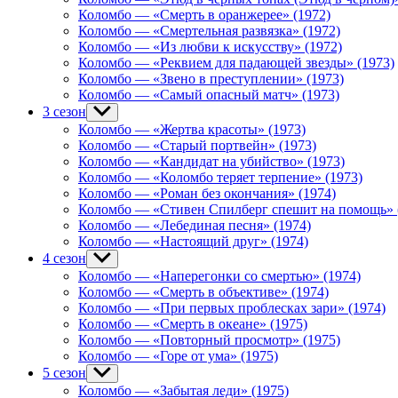
menu
Коломбо — «Смерть в оранжерее» (1972)
Коломбо — «Смертельная развязка» (1972)
Коломбо — «Из любви к искусству» (1972)
Коломбо — «Реквием для падающей звезды» (1973)
Коломбо — «Звено в преступлении» (1973)
Коломбо — «Самый опасный матч» (1973)
3 сезон
Show
sub
Коломбо — «Жертва красоты» (1973)
menu
Коломбо — «Старый портвейн» (1973)
Коломбо — «Кандидат на убийство» (1973)
Коломбо — «Коломбо теряет терпение» (1973)
Коломбо — «Роман без окончания» (1974)
Коломбо — «Стивен Спилберг спешит на помощь» 
Коломбо — «Лебединая песня» (1974)
Коломбо — «Настоящий друг» (1974)
4 сезон
Show
sub
Коломбо — «Наперегонки со смертью» (1974)
menu
Коломбо — «Смерть в объективе» (1974)
Коломбо — «При первых проблесках зари» (1974)
Коломбо — «Смерть в океане» (1975)
Коломбо — «Повторный просмотр» (1975)
Коломбо — «Горе от ума» (1975)
5 сезон
Show
sub
Коломбо — «Забытая леди» (1975)