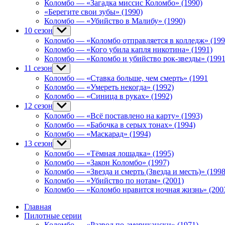
Коломбо — «Загадка миссис Коломбо» (1990)
«Берегите свои зубы» (1990)
Коломбо — «Убийство в Малибу» (1990)
10 сезон
Show
sub
Коломбо — «Коломбо отправляется в колледж» (199
menu
Коломбо — «Кого убила капля никотина» (1991)
Коломбо — «Коломбо и убийство рок-звезды» (1991
11 сезон
Show
sub
Коломбо — «Ставка больше, чем смерть» (1991
menu
Коломбо — «Умереть некогда» (1992)
Коломбо — «Синица в руках» (1992)
12 сезон
Show
sub
Коломбо — «Всё поставлено на карту» (1993)
menu
Коломбо — «Бабочка в серых тонах» (1994)
Коломбо — «Маскарад» (1994)
13 сезон
Show
sub
Коломбо — «Тёмная лошадка» (1995)
menu
Коломбо — «Закон Коломбо» (1997)
Коломбо — «Звезда и смерть (Звезда и месть)» (1998
Коломбо — «Убийство по нотам» (2001)
Коломбо — «Коломбо нравится ночная жизнь» (200
Главная
Пилотные серии
Коломбо — «Развод по-американски» (1971)