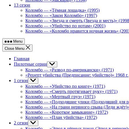
13 сезон
Коломбо — «Тёмная лошадка» (1995)
Коломбо — «Закон Коломбо» (1997)
Коломбо — «Звезда и смерть (Звезда и месть)» (1998
Коломбо — «Убийство по нотам» (2001)
Коломбо — «Коломбо нравится ночная жизнь» (200
Menu
Close Menu
Главная
Пилотные серии
Show
sub
Коломбо — «Развод по-американски» (1971)
menu
«Рецепт убийства (Предписание: убийство)» 1968 г.
1 сезон
Show
sub
Коломбо — «Убийство по книге» (1971)
menu
Коломбо — «Смерть протягивает руку» (1971)
Коломбо — «Мертвый груз» (1971)
Коломбо — «Подходящие улики (Подходящий для ра
Коломбо — «На грани нервного срыва (Леди ждёт)»
Коломбо — «Короткое замыкание» (1972)
Коломбо — «План убийства» (1972)
2 сезон
Show
sub
Коломбо — «Этюд в чёрных тонах (Этюд в черном)»