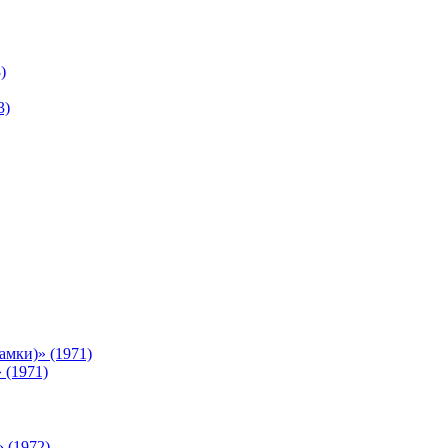
)
3)
мки)» (1971)
 (1971)
 (1972)