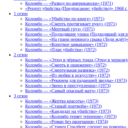
Коломбо — «Развод по-американски» (1971)
«Рецепт убийства (Предписание: убийство)» 1968 г.
1 сезон
Коломбо — «Убийство по книге» (1971)
Коломбо — «Смерть протягивает руку» (1971)
Коломбо — «Мертвый груз» (1971)
Коломбо — «Подходящие улики (Подходящий для ра
Коломбо — «На грани нервного срыва (Леди ждёт)»
Коломбо — «Короткое замыкание» (1972)
Коломбо — «План убийства» (1972)
2 сезон
Коломбо — «Этюд в чёрных тонах (Этюд в черном)»
Коломбо — «Смерть в оранжерее» (1972)
Коломбо — «Смертельная развязка» (1972)
Коломбо — «Из любви к искусству» (1972)
Коломбо — «Реквием для падающей звезды» (1973)
Коломбо — «Звено в преступлении» (1973)
Коломбо — «Самый опасный матч» (1973)
3 сезон
Коломбо — «Жертва красоты» (1973)
Коломбо — «Старый портвейн» (1973)
Коломбо — «Кандидат на убийство» (1973)
Коломбо — «Коломбо теряет терпение» (1973)
Коломбо — «Роман без окончания» (1974)
Коломбо — «Стивен Спилберг спешит на помощь» 