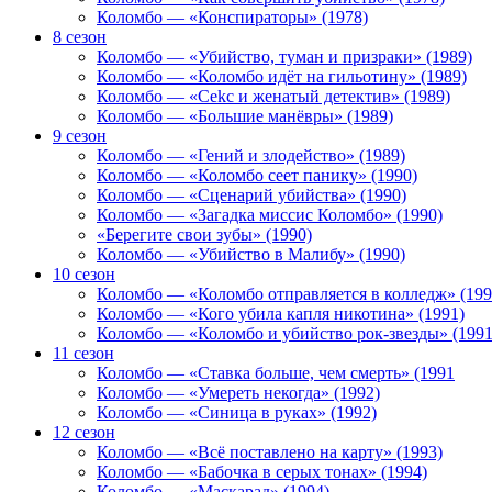
Коломбо — «Конспираторы» (1978)
8 сезон
Коломбо — «Убийство, туман и призраки» (1989)
Коломбо — «Коломбо идёт на гильотину» (1989)
Коломбо — «Cekc и женатый детектив» (1989)
Коломбо — «Большие манёвры» (1989)
9 сезон
Коломбо — «Гений и злодейство» (1989)
Коломбо — «Коломбо сеет панику» (1990)
Коломбо — «Сценарий убийства» (1990)
Коломбо — «Загадка миссис Коломбо» (1990)
«Берегите свои зубы» (1990)
Коломбо — «Убийство в Малибу» (1990)
10 сезон
Коломбо — «Коломбо отправляется в колледж» (199
Коломбо — «Кого убила капля никотина» (1991)
Коломбо — «Коломбо и убийство рок-звезды» (1991
11 сезон
Коломбо — «Ставка больше, чем смерть» (1991
Коломбо — «Умереть некогда» (1992)
Коломбо — «Синица в руках» (1992)
12 сезон
Коломбо — «Всё поставлено на карту» (1993)
Коломбо — «Бабочка в серых тонах» (1994)
Коломбо — «Маскарад» (1994)