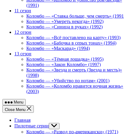
(1991)
11 сезон
Коломбо — «Ставка больше, чем смерть» (1991
Коломбо — «Умереть некогда» (1992)
Коломбо — «Синица в руках» (1992)
12 сезон
Коломбо — «Всё поставлено на карту» (1993)
Коломбо — «Бабочка в серых тонах» (1994)
Коломбо — «Маскарад» (1994)
13 сезон
Коломбо — «Тёмная лошадка» (1995)
Коломбо — «Закон Коломбо» (1997)
Коломбо — «Звезда и смерть (Звезда и месть)»
(1998)
Коломбо — «Убийство по нотам» (2001)
Коломбо — «Коломбо нравится ночная жизнь»
(2003)
Menu
Close Menu
Главная
Пилотные серии
Show
sub
Коломбо — «Развод по-американски» (1971)