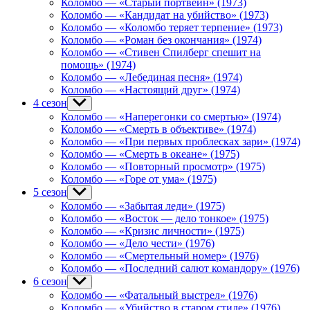
Коломбо — «Старый портвейн» (1973)
Коломбо — «Кандидат на убийство» (1973)
Коломбо — «Коломбо теряет терпение» (1973)
Коломбо — «Роман без окончания» (1974)
Коломбо — «Стивен Спилберг спешит на
помощь» (1974)
Коломбо — «Лебединая песня» (1974)
Коломбо — «Настоящий друг» (1974)
4 сезон
Show
sub
Коломбо — «Наперегонки со смертью» (1974)
menu
Коломбо — «Смерть в объективе» (1974)
Коломбо — «При первых проблесках зари» (1974)
Коломбо — «Смерть в океане» (1975)
Коломбо — «Повторный просмотр» (1975)
Коломбо — «Горе от ума» (1975)
5 сезон
Show
sub
Коломбо — «Забытая леди» (1975)
menu
Коломбо — «Восток — дело тонкое» (1975)
Коломбо — «Кризис личности» (1975)
Коломбо — «Дело чести» (1976)
Коломбо — «Смертельный номер» (1976)
Коломбо — «Последний салют командору» (1976)
6 сезон
Show
sub
Коломбо — «Фатальный выстрел» (1976)
menu
Коломбо — «Убийство в старом стиле» (1976)