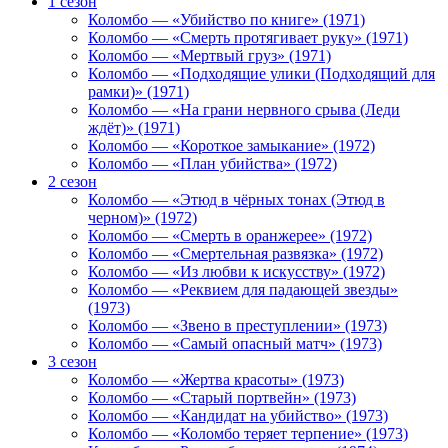
1 сезон
Коломбо — «Убийство по книге» (1971)
Коломбо — «Смерть протягивает руку» (1971)
Коломбо — «Мертвый груз» (1971)
Коломбо — «Подходящие улики (Подходящий для
рамки)» (1971)
Коломбо — «На грани нервного срыва (Леди
ждёт)» (1971)
Коломбо — «Короткое замыкание» (1972)
Коломбо — «План убийства» (1972)
2 сезон
Коломбо — «Этюд в чёрных тонах (Этюд в
черном)» (1972)
Коломбо — «Смерть в оранжерее» (1972)
Коломбо — «Смертельная развязка» (1972)
Коломбо — «Из любви к искусству» (1972)
Коломбо — «Реквием для падающей звезды»
(1973)
Коломбо — «Звено в преступлении» (1973)
Коломбо — «Самый опасный матч» (1973)
3 сезон
Коломбо — «Жертва красоты» (1973)
Коломбо — «Старый портвейн» (1973)
Коломбо — «Кандидат на убийство» (1973)
Коломбо — «Коломбо теряет терпение» (1973)