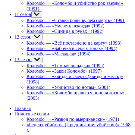
Коломбо — «Коломбо и убийство рок-звезды»
(1991)
11 сезон
Show
sub
Коломбо — «Ставка больше, чем смерть» (1991
menu
Коломбо — «Умереть некогда» (1992)
Коломбо — «Синица в руках» (1992)
12 сезон
Show
sub
Коломбо — «Всё поставлено на карту» (1993)
menu
Коломбо — «Бабочка в серых тонах» (1994)
Коломбо — «Маскарад» (1994)
13 сезон
Show
sub
Коломбо — «Тёмная лошадка» (1995)
menu
Коломбо — «Закон Коломбо» (1997)
Коломбо — «Звезда и смерть (Звезда и месть)»
(1998)
Коломбо — «Убийство по нотам» (2001)
Коломбо — «Коломбо нравится ночная жизнь»
(2003)
Главная
Пилотные серии
Коломбо — «Развод по-американски» (1971)
«Рецепт убийства (Предписание: убийство)» 1968
г.