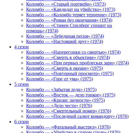
Коломбо — «Старый портвейн» (1973)
Коломбо — «Кандидат на убийство» (1973)
Коломбо — «Коломбо теряет терпение» (1973)
Коломбо — «Роман без окончания» (1974)
Коломбо — «Стивен Спилберг спешит на
помощь» (1974)
Коломбо — «Лебединая песня» (1974)
Коломбо — «Настоящий друг» (1974)
4 сезон
Коломбо — «Наперегонки со смертью» (1974)
Коломбо — «Смерть в объективе» (1974)
Коломбо — «При первых проблесках зари» (1974)
Коломбо — «Смерть в океане» (1975)
Коломбо — «Повторный просмотр» (1975)
Коломбо — «Горе от ума» (1975)
5 сезон
Коломбо — «Забытая леди» (1975)
Коломбо — «Восток — дело тонкое» (1975)
Коломбо — «Кризис личности» (1975)
Коломбо — «Дело чести» (1976)
Коломбо — «Смертельный номер» (1976)
Коломбо — «Последний салют командору» (1976)
6 сезон
Коломбо — «Фатальный выстрел» (1976)
Коломбо — «Убийство в старом стиле» (1976)