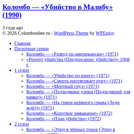
Коломбо — «Убийство в Малибу»
(1990)
3 года ago
© 2026 Columbonline.ru -
WordPress Theme
by
WPEnjoy
Главная
Пилотные серии
Коломбо — «Развод по-американски» (1971)
«Рецепт убийства (Предписание: убийство)» 1968
г.
1 сезон
Коломбо — «Убийство по книге» (1971)
Коломбо — «Смерть протягивает руку» (1971)
Коломбо — «Мертвый груз» (1971)
Коломбо — «Подходящие улики (Подходящий для
рамки)» (1971)
Коломбо — «На грани нервного срыва (Леди
ждёт)» (1971)
Коломбо — «Короткое замыкание» (1972)
Коломбо — «План убийства» (1972)
2 сезон
Коломбо — «Этюд в чёрных тонах (Этюд в