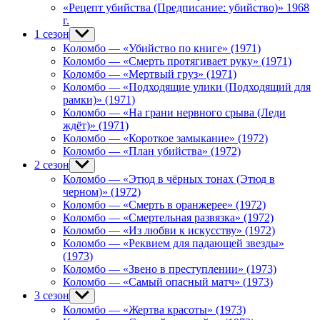
menu
«Рецепт убийства (Предписание: убийство)» 1968
г.
1 сезон
Show
sub
Коломбо — «Убийство по книге» (1971)
menu
Коломбо — «Смерть протягивает руку» (1971)
Коломбо — «Мертвый груз» (1971)
Коломбо — «Подходящие улики (Подходящий для
рамки)» (1971)
Коломбо — «На грани нервного срыва (Леди
ждёт)» (1971)
Коломбо — «Короткое замыкание» (1972)
Коломбо — «План убийства» (1972)
2 сезон
Show
sub
Коломбо — «Этюд в чёрных тонах (Этюд в
menu
черном)» (1972)
Коломбо — «Смерть в оранжерее» (1972)
Коломбо — «Смертельная развязка» (1972)
Коломбо — «Из любви к искусству» (1972)
Коломбо — «Реквием для падающей звезды»
(1973)
Коломбо — «Звено в преступлении» (1973)
Коломбо — «Самый опасный матч» (1973)
3 сезон
Show
sub
Коломбо — «Жертва красоты» (1973)
menu