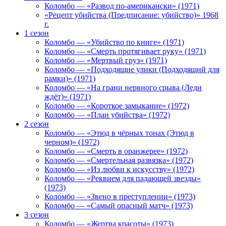
Коломбо — «Развод по-американски» (1971)
«Рецепт убийства (Предписание: убийство)» 1968
г.
1 сезон
Коломбо — «Убийство по книге» (1971)
Коломбо — «Смерть протягивает руку» (1971)
Коломбо — «Мертвый груз» (1971)
Коломбо — «Подходящие улики (Подходящий для
рамки)» (1971)
Коломбо — «На грани нервного срыва (Леди
ждёт)» (1971)
Коломбо — «Короткое замыкание» (1972)
Коломбо — «План убийства» (1972)
2 сезон
Коломбо — «Этюд в чёрных тонах (Этюд в
черном)» (1972)
Коломбо — «Смерть в оранжерее» (1972)
Коломбо — «Смертельная развязка» (1972)
Коломбо — «Из любви к искусству» (1972)
Коломбо — «Реквием для падающей звезды»
(1973)
Коломбо — «Звено в преступлении» (1973)
Коломбо — «Самый опасный матч» (1973)
3 сезон
Коломбо — «Жертва красоты» (1973)