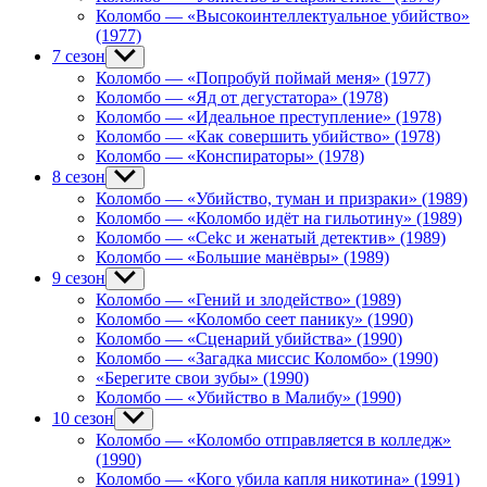
Коломбо — «Высокоинтеллектуальное убийство»
(1977)
7 сезон
Show
sub
Коломбо — «Попробуй поймай меня» (1977)
menu
Коломбо — «Яд от дегустатора» (1978)
Коломбо — «Идеальное преступление» (1978)
Коломбо — «Как совершить убийство» (1978)
Коломбо — «Конспираторы» (1978)
8 сезон
Show
sub
Коломбо — «Убийство, туман и призраки» (1989)
menu
Коломбо — «Коломбо идёт на гильотину» (1989)
Коломбо — «Cekc и женатый детектив» (1989)
Коломбо — «Большие манёвры» (1989)
9 сезон
Show
sub
Коломбо — «Гений и злодейство» (1989)
menu
Коломбо — «Коломбо сеет панику» (1990)
Коломбо — «Сценарий убийства» (1990)
Коломбо — «Загадка миссис Коломбо» (1990)
«Берегите свои зубы» (1990)
Коломбо — «Убийство в Малибу» (1990)
10 сезон
Show
sub
Коломбо — «Коломбо отправляется в колледж»
menu
(1990)
Коломбо — «Кого убила капля никотина» (1991)