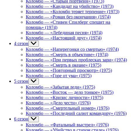
Коломбо — «Старый портвейн» (1973)
Коломбо — «Кандидат на убийство» (1973)
Коломбо — «Коломбо теряет терпение» (1973)
Коломбо — «Роман без окончания» (1974)
Коломбо — «Стивен Спилберг спешит на
помощь» (1974)
Коломбо — «Лебединая песня» (1974)
Коломбо — «Настоящий друг» (1974)
4 сезон
Show
sub
Коломбо — «Наперегонки со смертью» (1974)
menu
Коломбо — «Смерть в объективе» (1974)
Коломбо — «При первых проблесках зари» (1974)
Коломбо — «Смерть в океане» (1975)
Коломбо — «Повторный просмотр» (1975)
Коломбо — «Горе от ума» (1975)
5 сезон
Show
sub
Коломбо — «Забытая леди» (1975)
menu
Коломбо — «Восток — дело тонкое» (1975)
Коломбо — «Кризис личности» (1975)
Коломбо — «Дело чести» (1976)
Коломбо — «Смертельный номер» (1976)
Коломбо — «Последний салют командору» (1976)
6 сезон
Show
sub
Коломбо — «Фатальный выстрел» (1976)
menu
Коломбо — «Убийство в старом стиле» (1976)