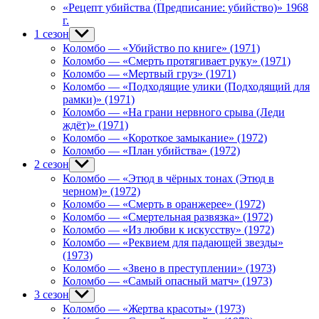
menu
«Рецепт убийства (Предписание: убийство)» 1968
г.
1 сезон
Show
sub
Коломбо — «Убийство по книге» (1971)
menu
Коломбо — «Смерть протягивает руку» (1971)
Коломбо — «Мертвый груз» (1971)
Коломбо — «Подходящие улики (Подходящий для
рамки)» (1971)
Коломбо — «На грани нервного срыва (Леди
ждёт)» (1971)
Коломбо — «Короткое замыкание» (1972)
Коломбо — «План убийства» (1972)
2 сезон
Show
sub
Коломбо — «Этюд в чёрных тонах (Этюд в
menu
черном)» (1972)
Коломбо — «Смерть в оранжерее» (1972)
Коломбо — «Смертельная развязка» (1972)
Коломбо — «Из любви к искусству» (1972)
Коломбо — «Реквием для падающей звезды»
(1973)
Коломбо — «Звено в преступлении» (1973)
Коломбо — «Самый опасный матч» (1973)
3 сезон
Show
sub
Коломбо — «Жертва красоты» (1973)
menu