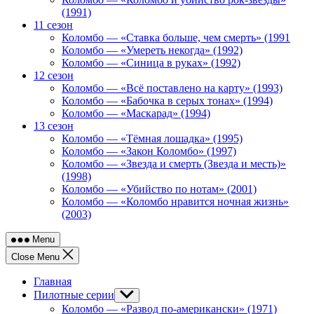
(1991)
11 сезон
Коломбо — «Ставка больше, чем смерть» (1991
Коломбо — «Умереть некогда» (1992)
Коломбо — «Синица в руках» (1992)
12 сезон
Коломбо — «Всё поставлено на карту» (1993)
Коломбо — «Бабочка в серых тонах» (1994)
Коломбо — «Маскарад» (1994)
13 сезон
Коломбо — «Тёмная лошадка» (1995)
Коломбо — «Закон Коломбо» (1997)
Коломбо — «Звезда и смерть (Звезда и месть)»
(1998)
Коломбо — «Убийство по нотам» (2001)
Коломбо — «Коломбо нравится ночная жизнь»
(2003)
Menu
Close Menu
Главная
Пилотные серии
Show
sub
Коломбо — «Развод по-американски» (1971)