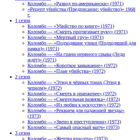
Коломбо — «Развод по-американски» (1971)
«Рецепт убийства (Предписание: убийство)» 1968
г.
1 сезон
Коломбо — «Убийство по книге» (1971)
Коломбо — «Смерть протягивает руку» (1971)
Коломбо — «Мертвый груз» (1971)
Коломбо — «Подходящие улики (Подходящий для
рамки)» (1971)
Коломбо — «На грани нервного срыва (Леди
ждёт)» (1971)
Коломбо — «Короткое замыкание» (1972)
Коломбо — «План убийства» (1972)
2 сезон
Коломбо — «Этюд в чёрных тонах (Этюд в
черном)» (1972)
Коломбо — «Смерть в оранжерее» (1972)
Коломбо — «Смертельная развязка» (1972)
Коломбо — «Из любви к искусству» (1972)
Коломбо — «Реквием для падающей звезды»
(1973)
Коломбо — «Звено в преступлении» (1973)
Коломбо — «Самый опасный матч» (1973)
3 сезон
Коломбо — «Жертва красоты» (1973)