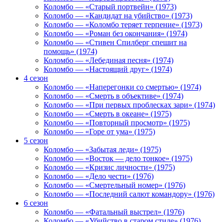
Коломбо — «Старый портвейн» (1973)
Коломбо — «Кандидат на убийство» (1973)
Коломбо — «Коломбо теряет терпение» (1973)
Коломбо — «Роман без окончания» (1974)
Коломбо — «Стивен Спилберг спешит на
помощь» (1974)
Коломбо — «Лебединая песня» (1974)
Коломбо — «Настоящий друг» (1974)
4 сезон
Коломбо — «Наперегонки со смертью» (1974)
Коломбо — «Смерть в объективе» (1974)
Коломбо — «При первых проблесках зари» (1974)
Коломбо — «Смерть в океане» (1975)
Коломбо — «Повторный просмотр» (1975)
Коломбо — «Горе от ума» (1975)
5 сезон
Коломбо — «Забытая леди» (1975)
Коломбо — «Восток — дело тонкое» (1975)
Коломбо — «Кризис личности» (1975)
Коломбо — «Дело чести» (1976)
Коломбо — «Смертельный номер» (1976)
Коломбо — «Последний салют командору» (1976)
6 сезон
Коломбо — «Фатальный выстрел» (1976)
Коломбо — «Убийство в старом стиле» (1976)