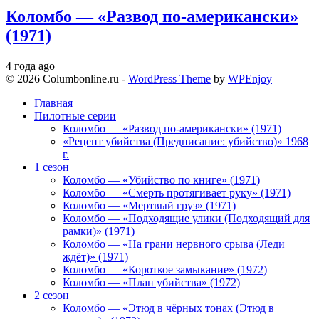
Коломбо — «Развод по-американски»
(1971)
4 года ago
© 2026 Columbonline.ru -
WordPress Theme
by
WPEnjoy
Главная
Пилотные серии
Коломбо — «Развод по-американски» (1971)
«Рецепт убийства (Предписание: убийство)» 1968
г.
1 сезон
Коломбо — «Убийство по книге» (1971)
Коломбо — «Смерть протягивает руку» (1971)
Коломбо — «Мертвый груз» (1971)
Коломбо — «Подходящие улики (Подходящий для
рамки)» (1971)
Коломбо — «На грани нервного срыва (Леди
ждёт)» (1971)
Коломбо — «Короткое замыкание» (1972)
Коломбо — «План убийства» (1972)
2 сезон
Коломбо — «Этюд в чёрных тонах (Этюд в