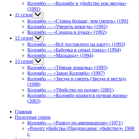
Коломбо — «Коломбо и убийство рок-звезды»
(1991)
11 сезон
Show
sub
Коломбо — «Ставка больше, чем смерть» (1991
menu
Коломбо — «Умереть некогда» (1992)
Коломбо — «Синица в руках» (1992)
12 сезон
Show
sub
Коломбо — «Всё поставлено на карту» (1993)
menu
Коломбо — «Бабочка в серых тонах» (1994)
Коломбо — «Маскарад» (1994)
13 сезон
Show
sub
Коломбо — «Тёмная лошадка» (1995)
menu
Коломбо — «Закон Коломбо» (1997)
Коломбо — «Звезда и смерть (Звезда и месть)»
(1998)
Коломбо — «Убийство по нотам» (2001)
Коломбо — «Коломбо нравится ночная жизнь»
(2003)
Главная
Пилотные серии
Коломбо — «Развод по-американски» (1971)
«Рецепт убийства (Предписание: убийство)» 1968
г.