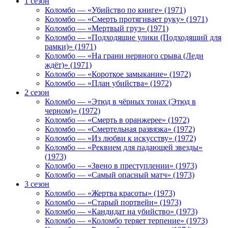
1 сезон
Коломбо — «Убийство по книге» (1971)
Коломбо — «Смерть протягивает руку» (1971)
Коломбо — «Мертвый груз» (1971)
Коломбо — «Подходящие улики (Подходящий для
рамки)» (1971)
Коломбо — «На грани нервного срыва (Леди
ждёт)» (1971)
Коломбо — «Короткое замыкание» (1972)
Коломбо — «План убийства» (1972)
2 сезон
Коломбо — «Этюд в чёрных тонах (Этюд в
черном)» (1972)
Коломбо — «Смерть в оранжерее» (1972)
Коломбо — «Смертельная развязка» (1972)
Коломбо — «Из любви к искусству» (1972)
Коломбо — «Реквием для падающей звезды»
(1973)
Коломбо — «Звено в преступлении» (1973)
Коломбо — «Самый опасный матч» (1973)
3 сезон
Коломбо — «Жертва красоты» (1973)
Коломбо — «Старый портвейн» (1973)
Коломбо — «Кандидат на убийство» (1973)
Коломбо — «Коломбо теряет терпение» (1973)