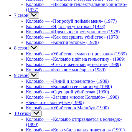
Коломбо — «Высокоинтеллектуальное убийство»
(1977)
7 сезон
Show
sub
Коломбо — «Попробуй поймай меня» (1977)
menu
Коломбо — «Яд от дегустатора» (1978)
Коломбо — «Идеальное преступление» (1978)
Коломбо — «Как совершить убийство» (1978)
Коломбо — «Конспираторы» (1978)
8 сезон
Show
sub
Коломбо — «Убийство, туман и призраки» (1989)
menu
Коломбо — «Коломбо идёт на гильотину» (1989)
Коломбо — «Cekc и женатый детектив» (1989)
Коломбо — «Большие манёвры» (1989)
9 сезон
Show
sub
Коломбо — «Гений и злодейство» (1989)
menu
Коломбо — «Коломбо сеет панику» (1990)
Коломбо — «Сценарий убийства» (1990)
Коломбо — «Загадка миссис Коломбо» (1990)
«Берегите свои зубы» (1990)
Коломбо — «Убийство в Малибу» (1990)
10 сезон
Show
sub
Коломбо — «Коломбо отправляется в колледж»
menu
(1990)
Коломбо — «Кого убила капля никотина» (1991)