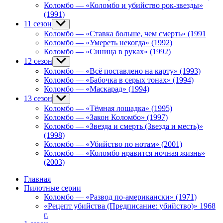
Коломбо — «Коломбо и убийство рок-звезды»
(1991)
11 сезон
Show
sub
Коломбо — «Ставка больше, чем смерть» (1991
menu
Коломбо — «Умереть некогда» (1992)
Коломбо — «Синица в руках» (1992)
12 сезон
Show
sub
Коломбо — «Всё поставлено на карту» (1993)
menu
Коломбо — «Бабочка в серых тонах» (1994)
Коломбо — «Маскарад» (1994)
13 сезон
Show
sub
Коломбо — «Тёмная лошадка» (1995)
menu
Коломбо — «Закон Коломбо» (1997)
Коломбо — «Звезда и смерть (Звезда и месть)»
(1998)
Коломбо — «Убийство по нотам» (2001)
Коломбо — «Коломбо нравится ночная жизнь»
(2003)
Главная
Пилотные серии
Коломбо — «Развод по-американски» (1971)
«Рецепт убийства (Предписание: убийство)» 1968
г.