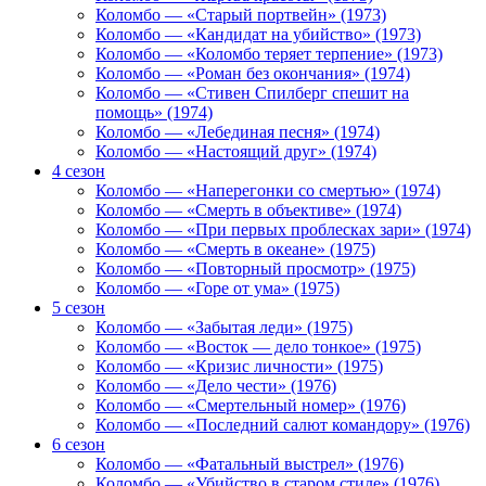
Коломбо — «Старый портвейн» (1973)
Коломбо — «Кандидат на убийство» (1973)
Коломбо — «Коломбо теряет терпение» (1973)
Коломбо — «Роман без окончания» (1974)
Коломбо — «Стивен Спилберг спешит на
помощь» (1974)
Коломбо — «Лебединая песня» (1974)
Коломбо — «Настоящий друг» (1974)
4 сезон
Коломбо — «Наперегонки со смертью» (1974)
Коломбо — «Смерть в объективе» (1974)
Коломбо — «При первых проблесках зари» (1974)
Коломбо — «Смерть в океане» (1975)
Коломбо — «Повторный просмотр» (1975)
Коломбо — «Горе от ума» (1975)
5 сезон
Коломбо — «Забытая леди» (1975)
Коломбо — «Восток — дело тонкое» (1975)
Коломбо — «Кризис личности» (1975)
Коломбо — «Дело чести» (1976)
Коломбо — «Смертельный номер» (1976)
Коломбо — «Последний салют командору» (1976)
6 сезон
Коломбо — «Фатальный выстрел» (1976)
Коломбо — «Убийство в старом стиле» (1976)