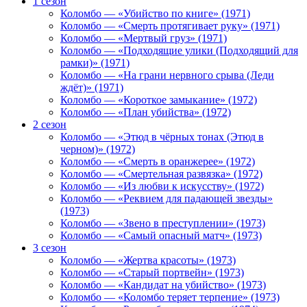
1 сезон
Коломбо — «Убийство по книге» (1971)
Коломбо — «Смерть протягивает руку» (1971)
Коломбо — «Мертвый груз» (1971)
Коломбо — «Подходящие улики (Подходящий для
рамки)» (1971)
Коломбо — «На грани нервного срыва (Леди
ждёт)» (1971)
Коломбо — «Короткое замыкание» (1972)
Коломбо — «План убийства» (1972)
2 сезон
Коломбо — «Этюд в чёрных тонах (Этюд в
черном)» (1972)
Коломбо — «Смерть в оранжерее» (1972)
Коломбо — «Смертельная развязка» (1972)
Коломбо — «Из любви к искусству» (1972)
Коломбо — «Реквием для падающей звезды»
(1973)
Коломбо — «Звено в преступлении» (1973)
Коломбо — «Самый опасный матч» (1973)
3 сезон
Коломбо — «Жертва красоты» (1973)
Коломбо — «Старый портвейн» (1973)
Коломбо — «Кандидат на убийство» (1973)
Коломбо — «Коломбо теряет терпение» (1973)