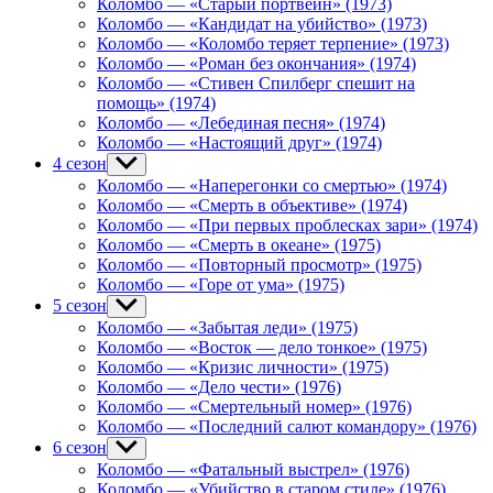
Коломбо — «Старый портвейн» (1973)
Коломбо — «Кандидат на убийство» (1973)
Коломбо — «Коломбо теряет терпение» (1973)
Коломбо — «Роман без окончания» (1974)
Коломбо — «Стивен Спилберг спешит на
помощь» (1974)
Коломбо — «Лебединая песня» (1974)
Коломбо — «Настоящий друг» (1974)
4 сезон
Show
sub
Коломбо — «Наперегонки со смертью» (1974)
menu
Коломбо — «Смерть в объективе» (1974)
Коломбо — «При первых проблесках зари» (1974)
Коломбо — «Смерть в океане» (1975)
Коломбо — «Повторный просмотр» (1975)
Коломбо — «Горе от ума» (1975)
5 сезон
Show
sub
Коломбо — «Забытая леди» (1975)
menu
Коломбо — «Восток — дело тонкое» (1975)
Коломбо — «Кризис личности» (1975)
Коломбо — «Дело чести» (1976)
Коломбо — «Смертельный номер» (1976)
Коломбо — «Последний салют командору» (1976)
6 сезон
Show
sub
Коломбо — «Фатальный выстрел» (1976)
menu
Коломбо — «Убийство в старом стиле» (1976)