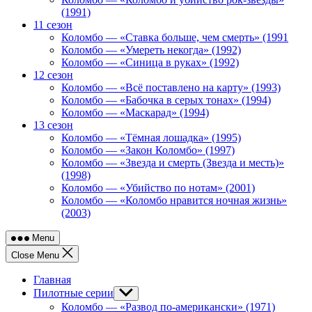
(1991)
11 сезон
Коломбо — «Ставка больше, чем смерть» (1991
Коломбо — «Умереть некогда» (1992)
Коломбо — «Синица в руках» (1992)
12 сезон
Коломбо — «Всё поставлено на карту» (1993)
Коломбо — «Бабочка в серых тонах» (1994)
Коломбо — «Маскарад» (1994)
13 сезон
Коломбо — «Тёмная лошадка» (1995)
Коломбо — «Закон Коломбо» (1997)
Коломбо — «Звезда и смерть (Звезда и месть)»
(1998)
Коломбо — «Убийство по нотам» (2001)
Коломбо — «Коломбо нравится ночная жизнь»
(2003)
Menu
Close Menu
Главная
Пилотные серии
Show
sub
Коломбо — «Развод по-американски» (1971)