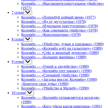
Коломбо — «Высокоинтеллектуальное убийство»
(1977)
7 сезон
Show
sub
Коломбо — «Попробуй поймай меня» (1977)
menu
Коломбо — «Яд от дегустатора» (1978)
Коломбо — «Идеальное преступление» (1978)
Коломбо — «Как совершить убийство» (1978)
Коломбо — «Конспираторы» (1978)
8 сезон
Show
sub
Коломбо — «Убийство, туман и призраки» (1989)
menu
Коломбо — «Коломбо идёт на гильотину» (1989)
Коломбо — «Cekc и женатый детектив» (1989)
Коломбо — «Большие манёвры» (1989)
9 сезон
Show
sub
Коломбо — «Гений и злодейство» (1989)
menu
Коломбо — «Коломбо сеет панику» (1990)
Коломбо — «Сценарий убийства» (1990)
Коломбо — «Загадка миссис Коломбо» (1990)
«Берегите свои зубы» (1990)
Коломбо — «Убийство в Малибу» (1990)
10 сезон
Show
sub
Коломбо — «Коломбо отправляется в колледж»
menu
(1990)
Коломбо — «Кого убила капля никотина» (1991)