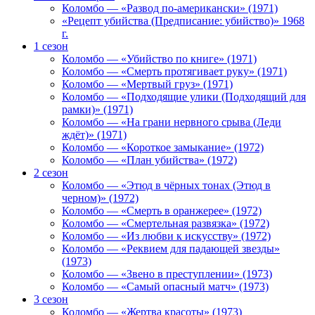
Коломбо — «Развод по-американски» (1971)
«Рецепт убийства (Предписание: убийство)» 1968
г.
1 сезон
Коломбо — «Убийство по книге» (1971)
Коломбо — «Смерть протягивает руку» (1971)
Коломбо — «Мертвый груз» (1971)
Коломбо — «Подходящие улики (Подходящий для
рамки)» (1971)
Коломбо — «На грани нервного срыва (Леди
ждёт)» (1971)
Коломбо — «Короткое замыкание» (1972)
Коломбо — «План убийства» (1972)
2 сезон
Коломбо — «Этюд в чёрных тонах (Этюд в
черном)» (1972)
Коломбо — «Смерть в оранжерее» (1972)
Коломбо — «Смертельная развязка» (1972)
Коломбо — «Из любви к искусству» (1972)
Коломбо — «Реквием для падающей звезды»
(1973)
Коломбо — «Звено в преступлении» (1973)
Коломбо — «Самый опасный матч» (1973)
3 сезон
Коломбо — «Жертва красоты» (1973)