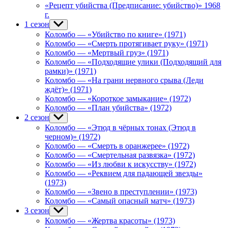
menu
«Рецепт убийства (Предписание: убийство)» 1968
г.
1 сезон
Show
sub
Коломбо — «Убийство по книге» (1971)
menu
Коломбо — «Смерть протягивает руку» (1971)
Коломбо — «Мертвый груз» (1971)
Коломбо — «Подходящие улики (Подходящий для
рамки)» (1971)
Коломбо — «На грани нервного срыва (Леди
ждёт)» (1971)
Коломбо — «Короткое замыкание» (1972)
Коломбо — «План убийства» (1972)
2 сезон
Show
sub
Коломбо — «Этюд в чёрных тонах (Этюд в
menu
черном)» (1972)
Коломбо — «Смерть в оранжерее» (1972)
Коломбо — «Смертельная развязка» (1972)
Коломбо — «Из любви к искусству» (1972)
Коломбо — «Реквием для падающей звезды»
(1973)
Коломбо — «Звено в преступлении» (1973)
Коломбо — «Самый опасный матч» (1973)
3 сезон
Show
sub
Коломбо — «Жертва красоты» (1973)
menu